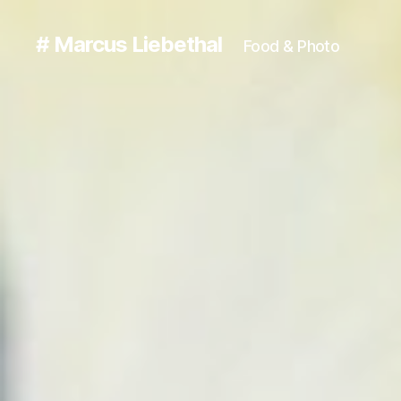
# Marcus Liebethal
Food & Photo