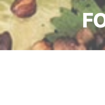
FO
Marcus
Seit me
Gäste b
werden,