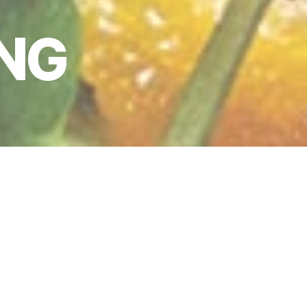
ING
chen und
echt zu
em Bild