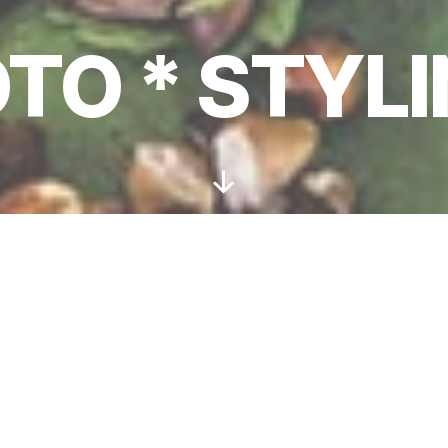
TO * STYL
Nach
unten
scrollen
 und seine Canon…
hreren Jahren ist sie immer dabei wenn es heißt: Ko
ecatern. Warum? Um dem ambitionierten Versuch ger
 die einmaligen Momente einer Veranstaltung in ein